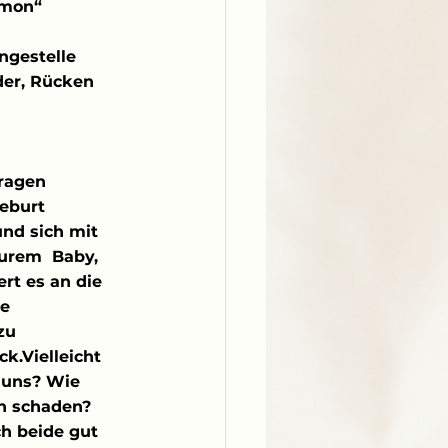
rmon“ 
ngestelle 
der, Rücken 
ragen 
eburt 
nd sich mit 
urem  Baby, 
rt es an die 
e 
zu 
.Vielleicht 
r uns? Wie 
n schaden? 
ch beide gut 