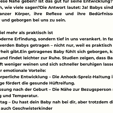
ese Nähe geben? Ist das gut für seine Entwicklung? 
ch, wie viele sagen?Die Antwort lautet: Ja! Babys sind
anzer Körper, ihre Reflexe und ihre Bedürfniss
r und geborgen bei uns zu sein.
el mehr als praktisch ist
derne Erfindung, sondern tief in uns verankert. In fas
erden Babys getragen – nicht nur, weil es praktisch 
rheit gibt.Ein getragenes Baby fühlt sich geborgen, 
und findet leichter zur Ruhe. Studien zeigen, dass Bab
ft weniger weinen und sich schneller beruhigen lass
r emotionale Vorteile:
rperliche Entwicklung – Die Anhock-Spreiz-Haltung i
e fördert die gesunde Hüftreifung.
ssung nach der Geburt – Die Nähe zur Bezugsperson r
g und Temperatur.
ltag – Du hast dein Baby nah bei dir, aber trotzdem di
r auch Geschwisterkinder