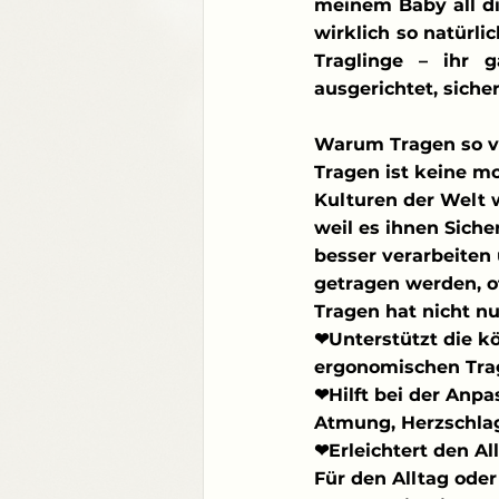
meinem Baby all di
wirklich so natürli
Traglinge – ihr g
ausgerichtet, siche
Warum Tragen so vi
Tragen ist keine mo
Kulturen der Welt w
weil es ihnen Siche
besser verarbeiten 
getragen werden, o
Tragen hat nicht nu
❤Unterstützt die kö
ergonomischen Trag
❤Hilft bei der Anpa
Atmung, Herzschla
❤Erleichtert den Al
Für den Alltag ode