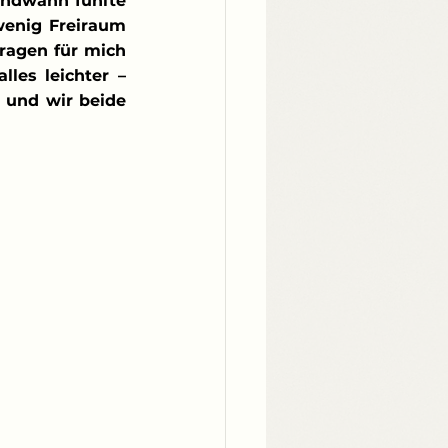
endwann fühlte 
enig Freiraum 
ragen für mich 
les leichter – 
und wir beide 