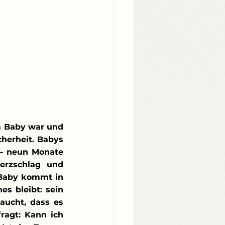
m Baby war und 
erheit. Babys 
– neun Monate 
rzschlag und 
 Baby kommt in 
s bleibt: sein 
aucht, dass es 
agt: Kann ich 