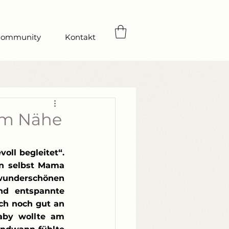
ommunity
Kontakt
um Nähe
ll begleitet“. 
en selbst Mama 
underschönen 
d entspannte 
ch noch gut an 
by wollte am 