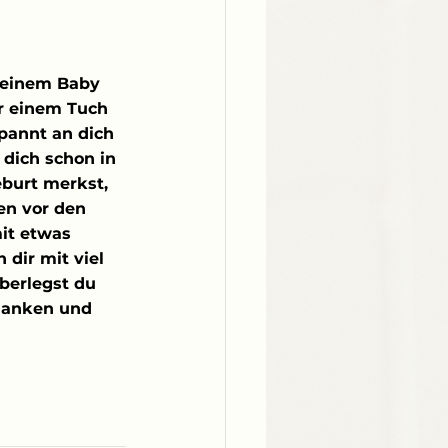
 deinem Baby 
r einem Tuch 
pannt an dich 
 dich schon in 
burt merkst, 
en vor den 
it etwas 
dir mit viel 
berlegst du 
edanken und 