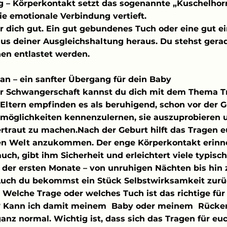
g – Körperkontakt setzt das sogenannte „Kuschelho
die emotionale Verbindung vertieft.
r dich gut. Ein gut gebundenes Tuch oder eine gut ei
r aus deiner Ausgleichshaltung heraus. Du stehst gera
en entlastet werden.
an – ein sanfter Übergang für dein Baby
er Schwangerschaft kannst du dich mit dem Thema T
 Eltern empfinden es als beruhigend, schon vor der G
möglichkeiten kennenzulernen, sie auszuprobieren u
traut zu machen.Nach der Geburt hilft das Tragen e
uen Welt anzukommen. Der enge Körperkontakt erinne
ch, gibt ihm Sicherheit und erleichtert viele typisch
der ersten Monate – von unruhigen Nächten bis hin 
ch du bekommst ein Stück Selbstwirksamkeit zurück
t: Welche Trage oder welches Tuch ist das richtige fü
r? Kann ich damit meinem  Baby oder meinem  Rücke
anz normal. Wichtig ist, dass sich das Tragen für eu