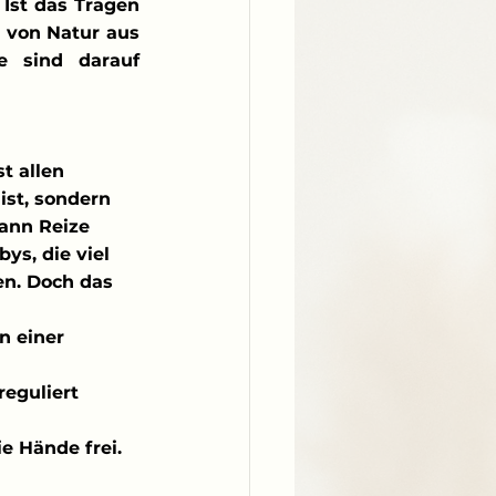
Ist das Tragen 
 von Natur aus 
e sind darauf 
t allen 
ist, sondern 
kann Reize 
ys, die viel 
en. Doch das 
n einer 
eguliert 
e Hände frei. 