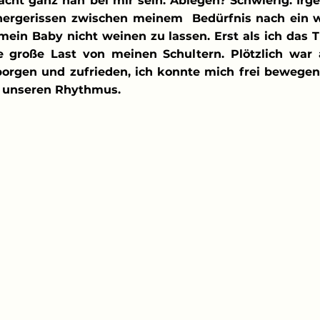
acht ganz nah bei mir sein. Ablegen? Schwierig. Irg
hergerissen zwischen meinem  Bedürfnis nach ein w
in Baby nicht weinen zu lassen. Erst als ich das T
e große Last von meinen Schultern. Plötzlich war al
rgen und zufrieden, ich konnte mich frei bewegen 
unseren Rhythmus. 