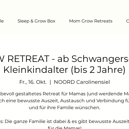
le
Sleep & Grow Box
Mom Grow Retreats
C
ETREAT - ab Schwangersch
Kleinkindalter (bis 2 Jahre)
Fr., 16. Okt.
  |  
NOORD Carolinensiel
iebevoll gestaltetes Retreat für Mamas (und werdende M
ich eine bewusste Auszeit, Austausch und Verbindung fü
und für ihre Familie wünschen.
s: Die ganze Familie ist dabei & es gibt bewusste Auszei
für die Mamas!