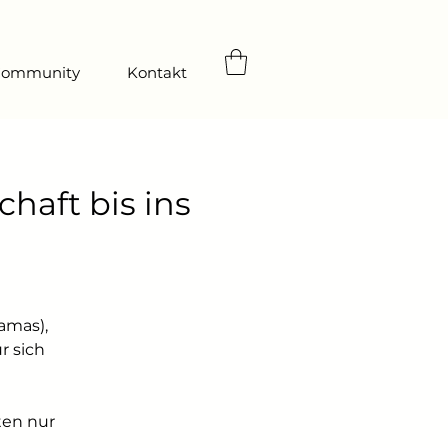
ommunity
Kontakt
aft bis ins
amas),
r sich
ten nur